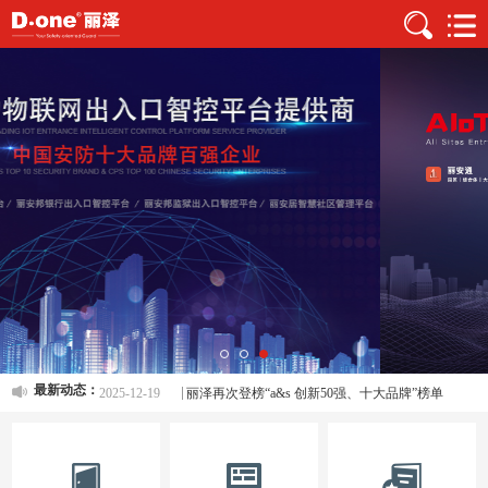
2024-09-13
信创、国产化的丽泽国密门禁系统
2025-05-15
丽泽智控平台：重新定义门禁出入口管理标准
2025-05-15
见证荣耀时刻，“a&s Top 数字化产品 & 解决方案”榜单公布
最新动态：
2025-12-19
丽泽再次登榜“a&s 创新50强、十大品牌”榜单
2024-10-29
蝉联十三载、a&s十大品牌
2024-02-01
深耕厚植、惟实励新向未来！
2024-09-13
信创、国产化的丽泽国密门禁系统
2025-05-15
丽泽智控平台：重新定义门禁出入口管理标准