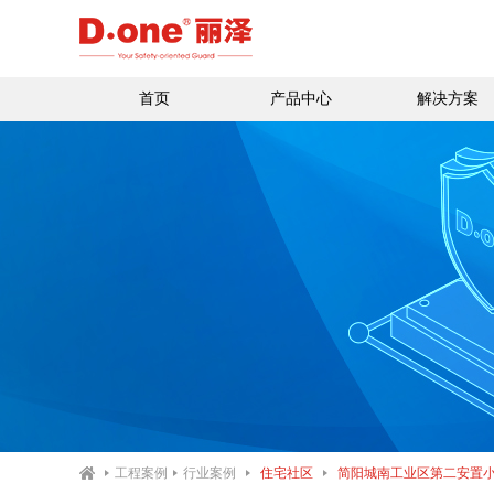
首页
产品中心
解决方案
平台软件
智慧园区
智慧门禁
智慧社区
通道管理
银行金融
智慧停车
司法监狱
智慧访客
政府机关
智慧消费
商业楼宇
智慧梯控
工程案例
行业案例
住宅社区
简阳城南工业区第二安置
巡更系统